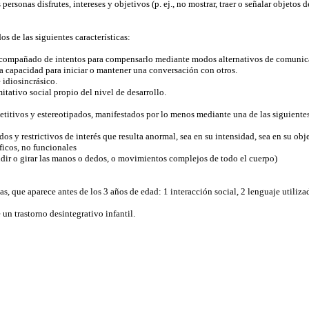
rsonas disfrutes, intereses y objetivos (p. ej., no mostrar, traer o señalar objetos de
s de las siguientes características:
no acompañado de intentos para compensarlo mediante modos alternativos de comunic
la capacidad para iniciar o mantener una conversación con otros.
 idiosincrásico.
itativo social propio del nivel de desarrollo.
etitivos y estereotipados, manifestados por lo menos mediante una de las siguientes 
 y restrictivos de interés que resulta anormal, sea en su intensidad, sea en su obj
ficos, no funcionales
cudir o girar las manos o dedos, o movimientos complejos de todo el cuerpo)
s, que aparece antes de los 3 años de edad: 1 interacción social, 2 lenguaje utiliz
 un trastorno desintegrativo infantil.