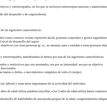
etitivos y estereotipados, en los que se incluyen estereotipias motoras y manierismo
ado del desarrollo o de esquizofrenia.
de las siguientes características:
s como contacto ocular, expresión facial, posturas corporales y gestos reguladores
 nivel de desarrollo del sujeto
bjetivos con otras personas (p. ej., no mostrar, traer o enseñar a otras personas obje
 y estereotipados, manifestados al menos por una de las siguientes características:
dos y restrictivos que son anormales, sea por su intensidad, sea por su objetivo
o funcionales
girar manos o dedos, o movimientos complejos de todo el cuerpo)
ial, laboral y otras áreas importantes de la actividad del individuo.
 años de edad utiliza palabras sencillas, a los 3 años de edad utiliza frases comunica
 desarrollo de habilidades de autoayuda propias de la edad, comportamiento adaptati