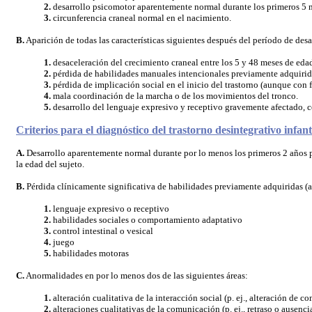
2.
desarrollo psicomotor aparentemente normal durante los primeros 5 
3.
circunferencia craneal normal en el nacimiento.
B.
Aparición de todas las características siguientes después del período de desa
1.
desaceleración del crecimiento craneal entre los 5 y 48 meses de eda
2.
pérdida de habilidades manuales intencionales previamente adquiridas 
3.
pérdida de implicación social en el inicio del trastorno (aunque con f
4.
mala coordinación de la marcha o de los movimientos del tronco.
5.
desarrollo del lenguaje expresivo y receptivo gravemente afectado, c
Criterios para el diagnóstico del trastorno desintegrativo infant
A.
Desarrollo aparentemente normal durante por lo menos los primeros 2 años p
la edad del sujeto.
B.
Pérdida clínicamente significativa de habilidades previamente adquiridas (an
1.
lenguaje expresivo o receptivo
2.
habilidades sociales o comportamiento adaptativo
3.
control intestinal o vesical
4.
juego
5.
habilidades motoras
C.
Anormalidades en por lo menos dos de las siguientes áreas:
1.
alteración cualitativa de la interacción social (p. ej., alteración d
2.
alteraciones cualitativas de la comunicación (p. ej., retraso o ausenc