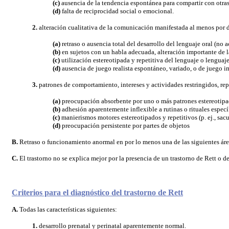
(c)
ausencia de la tendencia espontánea para compartir con otras pe
(d)
falta de reciprocidad social o emocional.
2.
alteración cualitativa de la comunicación manifestada al menos por do
(a)
retraso o ausencia total del desarrollo del lenguaje oral (
(b)
en sujetos con un habla adecuada, alteración importante de 
(c)
utilización estereotipada y repetitiva del lenguaje o lenguaje
(d)
ausencia de juego realista espontáneo, variado, o de juego im
3.
patrones de comportamiento, intereses y actividades restringidos, rep
(a)
preocupación absorbente por uno o más patrones estereotipados
(b)
adhesión aparentemente inflexible a rutinas o rituales especí
(c)
manierismos motores estereotipados y repetitivos (p. ej., sa
(d)
preocupación persistente por partes de objetos
B.
Retraso o funcionamiento anormal en por lo menos una de las siguientes área
C.
El trastorno no se explica mejor por la presencia de un trastorno de Rett o de
Criterios para el diagnóstico del trastorno de Rett
A.
Todas las características siguientes:
1.
desarrollo prenatal y perinatal aparentemente normal.