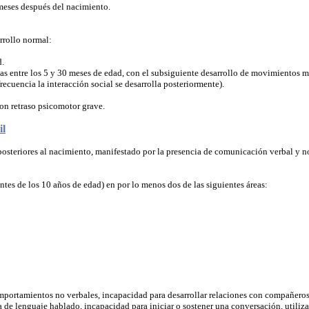
meses después del nacimiento.
rrollo normal:
d.
entre los 5 y 30 meses de edad, con el subsiguiente desarrollo de movimientos manu
recuencia la interacción social se desarrolla posteriormente).
on retraso psicomotor grave.
il
osteriores al nacimiento, manifestado por la presencia de comunicación verbal y n
tes de los 10 años de edad) en por lo menos dos de las siguientes áreas:
e comportamientos no verbales, incapacidad para desarrollar relaciones con compañero
ia de lenguaje hablado, incapacidad para iniciar o sostener una conversación, utiliza