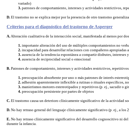
variado)
3.
patrones de comportamiento, intereses y actividades restrictivos, rep
D.
El trastorno no se explica mejor por la presencia de otro trastorno generaliz
Criterios para el diagnóstico del trastorno de Asperger
A.
Alteración cualitativa de la interacción social, manifestada al menos por dos 
1.
importante alteración del uso de múltiples comportamientos no verbale
2.
incapacidad para desarrollar relaciones con compañeros apropiadas al
3.
ausencia de la tendencia espontánea a compartir disfrutes, intereses y o
4.
ausencia de reciprocidad social o emocional
B.
Patrones de comportamiento, intereses y actividades restrictivos, repetitivos
1.
preocupación absorbente por uno o más patrones de interés estereotipa
2.
adhesión aparentemente inflexible a rutinas o rituales específicos, n
3.
manierismos motores estereotipados y repetitivos (p. ej., sacudir o 
4.
preocupación persistente por partes de objetos
C.
El trastorno causa un deterioro clínicamente significativo de la actividad soc
D.
No hay retraso general del lenguaje clínicamente significativo (p. ej., a los 2
E.
No hay retraso clínicamente significativo del desarrollo cognoscitivo ni del
durante la infancia.