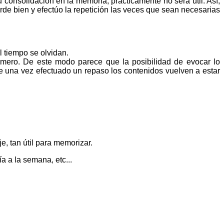
u consolidación en la memoria, prácticamente no será útil. Así,
rde bien y efectúo la repetición las veces que sean necesarias
 tiempo se olvidan.
rimero. De este modo parece que la posibilidad de evocar lo
e una vez efectuado un repaso los contenidos vuelven a estar
e, tan útil para memorizar.
a a la semana, etc...