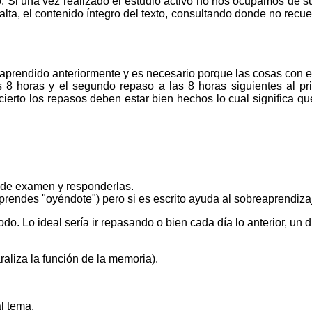
to. Si una vez realizado el estudio activo no nos ocupamos de s
alta, el contenido íntegro del texto, consultando donde no recue
aprendido anteriormente y es necesario porque las cosas con el
as 8 horas y el segundo repaso a las 8 horas siguientes al p
ierto los repasos deben estar bien hechos lo cual significa qu
s de examen y responderlas.
prendes "oyéndote") pero si es escrito ayuda al sobreaprendizaj
 Lo ideal sería ir repasando o bien cada día lo anterior, un dí
aliza la función de la memoria).
l tema.