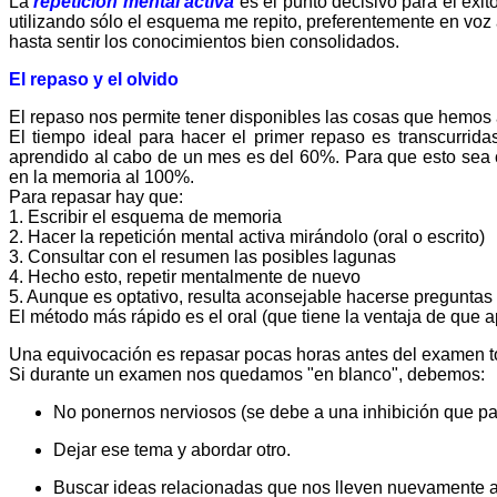
La
repetición mental activa
es el punto decisivo para el éxi
utilizando sólo el esquema me repito, preferentemente en voz 
hasta sentir los conocimientos bien consolidados.
El repaso y el olvido
El repaso nos permite tener disponibles las cosas que hemos 
El tiempo ideal para hacer el primer repaso es transcurrid
aprendido al cabo de un mes es del 60%. Para que esto sea c
en la memoria al 100%.
Para repasar hay que:
1. Escribir el esquema de memoria
2. Hacer la repetición mental activa mirándolo (oral o escrito)
3. Consultar con el resumen las posibles lagunas
4. Hecho esto, repetir mentalmente de nuevo
5. Aunque es optativo, resulta aconsejable hacerse pregunta
El método más rápido es el oral (que tiene la ventaja de que a
Una equivocación es repasar pocas horas antes del examen todo.
Si durante un examen nos quedamos "en blanco", debemos:
No ponernos nerviosos (se debe a una inhibición que par
Dejar ese tema y abordar otro.
Buscar ideas relacionadas que nos lleven nuevamente a