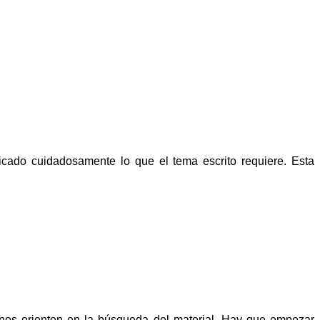
ficado cuidadosamente lo que el tema escrito requiere. Esta
e nos orienten en la búsqueda del material. Hay que empezar