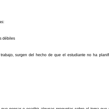
as:
s débiles
 trabajo, surgen del hecho de que el estudiante no ha plani
ay que pensar o escribir algunas preguntas sobre el tema qu