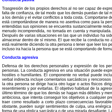
Trasgresión de los propios derechos al no ser capaz de expr
falta de confianza, de tal modo que los demás puedan de tal 
a los demás y el evitar conflictos a toda costa. Comportars
está comportándose de manera no asertiva como para la pers
entendidas sus opiniones se encuentra sustancialmente reduci
menudo incomprendida, no tomada en cuenta y manipulada. Ade
Después de varias situaciones en las que un individuo ha sido
almacenar dentro de sí mismo. El que recibe la conducta no 
está realmente diciendo la otra persona o tener que leer los p
incluso ira hacia la persona que se está comportando de forma
Conducta agresiva
Defensa de los derechos personales y expresión de los pen
personas. La conducta agresiva en una situación puede expre
hostiles o humillantes. El componente no verbal puede inclu
verbal indirecta incluye comentarios sarcásticos y rencoroso
la otra persona se dirige hacia otro lugar o actos físicos d
resentimiento y por evitarlas. El objetivo habitual de la agr
último término de que los demás se hagan más débiles y men
ambiciosa, que intenta conseguir los objetivos a cualquier p
traer como resultado a corto plazo consecuencias favorabl
obstante, pueden surgir sentimientos de culpa, una enérgica 
forma de una réplica sarcástica o de una mirada desafiante. 