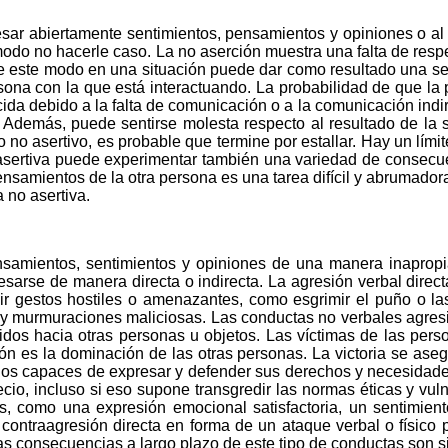
esar abiertamente sentimientos, pensamientos y opiniones o al 
modo no hacerle caso. La no aserción muestra una falta de respe
e de este modo en una situación puede dar como resultado una s
ona con la que está interactuando. La probabilidad de que la 
da debido a la falta de comunicación o a la comunicación indir
más, puede sentirse molesta respecto al resultado de la situa
 no asertivo, es probable que termine por estallar. Hay un límit
asertiva puede experimentar también una variedad de consecue
ensamientos de la otra persona es una tarea difícil y abrumador
 no asertiva.
samientos, sentimientos y opiniones de una manera inapropia
sarse de manera directa o indirecta. La agresión verbal direct
ir gestos hostiles o amenazantes, como esgrimir el puño o las
s y murmuraciones maliciosas. Las conductas no verbales agresiv
irigidos hacia otras personas u objetos. Las víctimas de las pe
esión es la dominación de las otras personas. La victoria se ase
os capaces de expresar y defender sus derechos y necesidade
recio, incluso si eso supone transgredir las normas éticas y v
es, como una expresión emocional satisfactoria, un sentimien
contraagresión directa en forma de un ataque verbal o físico 
Las consecuencias a largo plazo de este tipo de conductas son 