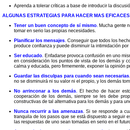
Aprenda a tolerar críticas a base de introducir la disc
ALGUNAS ESTRATEGIAS PARA HACER MAS EFICACES
Tener un buen concepto de sí mismo
.
Mucha gente no
tomar en serio las propias necesidades.
Planificar los mensajes
.
Conseguir que todos los hechos
produce confianza y puede disminuir la intimidación por
Ser educado
.
Enfadarse provoca confusión en uno mismo
en consideración los puntos de vista de los demás y co
calma y educada, pero firmemente, exponer la opinión p
Guardar las disculpas para cuando sean necesarias
no se disminuirá ni su valor ni el propio, y los demás to
No arrinconar a los demás
.
El hecho de hacer esto 
cooperación de los demás, siempre se les debe propo
constructivas de tal alternativa para los demás y para u
Nunca recurrir a las amenazas
.
Si se responde a cua
tranquila de los pasos que se está dispuesto a seguir 
las respuestas de uno sean tomadas en serio en el futur