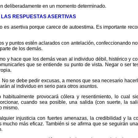
usión deliberadamente en un momento determinado.
 LAS RESPUESTAS ASERTIVAS
 es asertiva porque carece de autoestima. Es importante reco
 y puntos estén aclarados con antelación, confeccionando notas
 parte de los demás.
 y hace que los demás vean al individuo débil, histérico y co
municarles que se entiende su punto de vista. Negar o ser tes
ropia.
.
No se debe pedir excusas, a menos que sea necesario hacerlo
marán al individuo en serio para otros asuntos.
habitualmente provocará cólera y resentimiento, lo cual siem
rcionar, cuando sea posible, una salida (con suerte, la s
no mismo.
lquier injusticia con fuertes amenazas, la credibilidad y la
es mucho más eficaz. También si se afirma que se seguirán una
o.