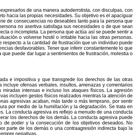
expresarlos de una manera autoderrotista, con disculpas, con
to hacia las propias necesidades. Su objetivo es el apaciguar
erie de consecuencias no deseables tanto para la persona que
persona no asertiva satisfaga sus necesidades o de que sean
ecta o incompleta. La persona que actúa así se puede sentir a
ción o volverse hostil o irritable hacia las otras personas.
e respecto a la cantidad de frustración que un individuo puede
ncias desfavorables. Tener que inferir constantemente lo que
a que puede dar lugar a sentimientos de frustración, molestia o
da e impositiva y que transgrede los derechos de las otras
a incluye ofensas verbales, insultos, amenazas y comentarios
 miradas intensas e incluso los ataques físicos. La agresión
as incluyen gestos físicos realizados mientras la atención de
rsonas agresivas acaban, más tarde o más temprano, por sentir
gura por medio de la humillación y la degradación. Se trata en
s. La conducta agresiva es reflejo a menudo de una conducta
ulnerar los derechos de los demás. La conducta agresiva puede
to de poder y la consecución de los objetivos deseados. No
por parte de los demás o una contraagresión indirecta bajo la
siempre negativas.